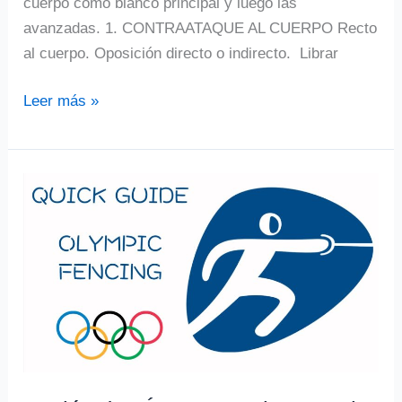
cuerpo como blanco principal y luego las
avanzadas. 1. CONTRAATAQUE AL CUERPO Recto
al cuerpo. Oposición directo o indirecto. Librar
Sesión
Leer más »
de
video:
Emilio
Mochón
del
Club
Esgrima
Barajas,
nos
enseña
los
CONTRAATAQUES