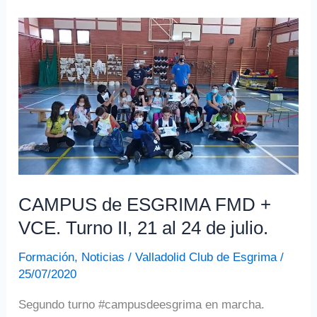
CAMPUS de ESGRIMA FMD +
VCE. Turno II, 21 al 24 de julio.
Formación
,
Noticias
/
Valladolid Club de Esgrima
/
25/07/2020
Segundo turno #campusdeesgrima en marcha.