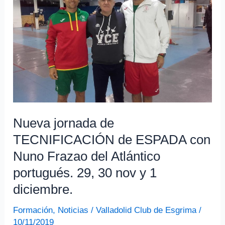
general
y
esgrima
específica.
Nueva jornada de
TECNIFICACIÓN de ESPADA con
Nuno Frazao del Atlántico
portugués. 29, 30 nov y 1
diciembre.
Formación
,
Noticias
/
Valladolid Club de Esgrima
/
10/11/2019