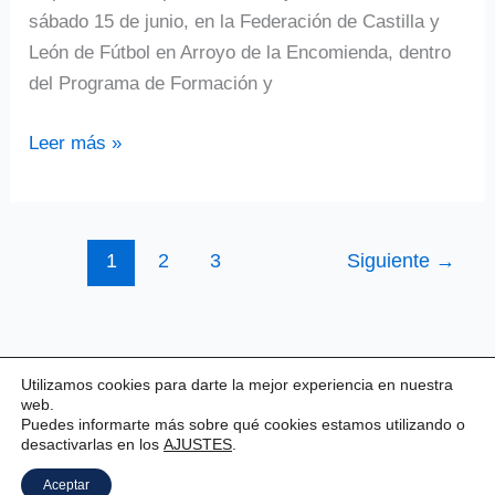
sábado 15 de junio, en la Federación de Castilla y
León de Fútbol en Arroyo de la Encomienda, dentro
del Programa de Formación y
I
Leer más »
Encuentro
de
Voluntariado
1
2
3
Siguiente
→
Deportivo
el
15
de
Utilizamos cookies para darte la mejor experiencia en nuestra
junio
web.
en
Puedes informarte más sobre qué cookies estamos utilizando o
desactivarlas en los
AJUSTES
.
Valladolid.
Copyright © 2026 Valladolid Club Esgrima
Aceptar