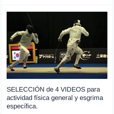
VÍDEO.
Esgrima
en
el
mundo.
Como
aprender
en
BRASIL
con
Bárbara
Soterio
SELECCIÓN de 4 VIDEOS para
y
actividad física general y esgrima
Renzo
específica.
Agresta.