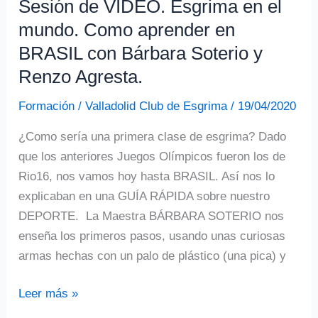
Sesión de VÍDEO. Esgrima en el
de
mundo. Como aprender en
ESPADA.
BRASIL con Bárbara Soterio y
Renzo Agresta.
Formación
/
Valladolid Club de Esgrima
/
19/04/2020
¿Como sería una primera clase de esgrima? Dado
que los anteriores Juegos Olímpicos fueron los de
Rio16, nos vamos hoy hasta BRASIL. Así nos lo
explicaban en una GUÍA RÁPIDA sobre nuestro
DEPORTE. La Maestra BÁRBARA SOTERIO nos
enseña los primeros pasos, usando unas curiosas
armas hechas con un palo de plástico (una pica) y
Sesión
Leer más »
de