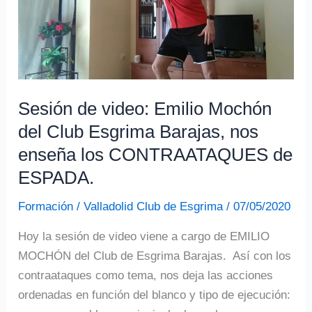
II,
21
al
24
de
julio.
Sesión de video: Emilio Mochón
del Club Esgrima Barajas, nos
enseña los CONTRAATAQUES de
ESPADA.
Formación
/
Valladolid Club de Esgrima
/
07/05/2020
Hoy la sesión de video viene a cargo de EMILIO
MOCHÓN del Club de Esgrima Barajas. Así con los
contraataques como tema, nos deja las acciones
ordenadas en función del blanco y tipo de ejecución: