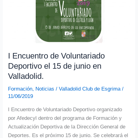
con
Nuno
Frazao
del
Atlántico
portugués.
29,
I Encuentro de Voluntariado
30
Deportivo el 15 de junio en
nov
Valladolid.
y
1
Formación
,
Noticias
/
Valladolid Club de Esgrima
/
11/06/2019
diciembre.
I Encuentro de Voluntariado Deportivo organizado
por Afedecyl dentro del programa de Formación y
Actualización Deportiva de la Dirección General de
Deportes. Es el próximo 15 de junio. Se celebrará el