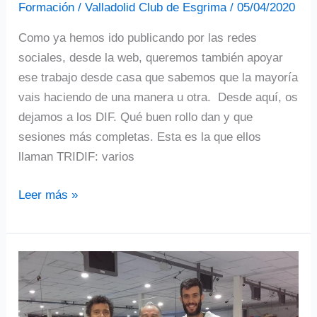
Formación
/
Valladolid Club de Esgrima
/
05/04/2020
Como ya hemos ido publicando por las redes
sociales, desde la web, queremos también apoyar
ese trabajo desde casa que sabemos que la mayoría
vais haciendo de una manera u otra. Desde aquí, os
dejamos a los DIF. Qué buen rollo dan y que
sesiones más completas. Esta es la que ellos
llaman TRIDIF: varios
SELECCIÓN
Leer más »
de
4
VIDEOS
para
actividad
física