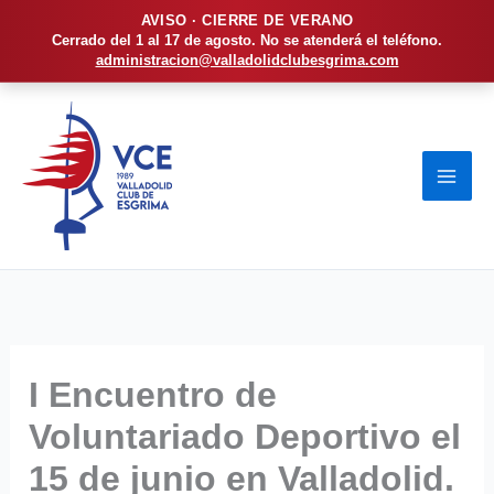
AVISO · CIERRE DE VERANO
Cerrado del 1 al 17 de agosto. No se atenderá el teléfono.
administracion@valladolidclubesgrima.com
Ir
al
contenido
I Encuentro de
Voluntariado Deportivo el
15 de junio en Valladolid.