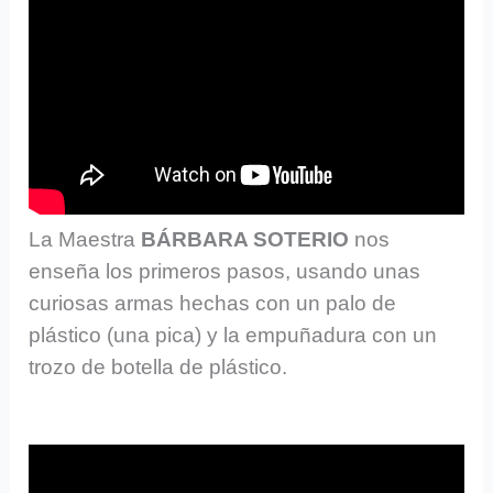
La Maestra
BÁRBARA SOTERIO
nos
enseña los primeros pasos, usando unas
curiosas armas hechas con un palo de
plástico (una pica) y la empuñadura con un
trozo de botella de plástico.