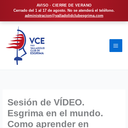
AVISO · CIERRE DE VERANO
Cerrado del 1 al 17 de agosto. No se atenderá el teléfono.
administracion@valladolidclubesgrima.com
Ir
al
contenido
Sesión de VÍDEO.
Esgrima en el mundo.
Como aprender en