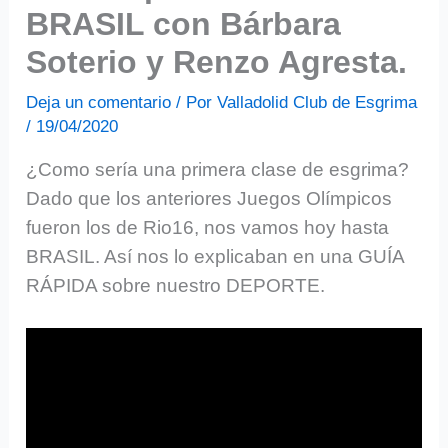
BRASIL con Bárbara
Soterio y Renzo Agresta.
Deja un comentario
/ Por
Valladolid Club de Esgrima
/
19/04/2020
¿Como sería una primera clase de esgrima?
Dado que los anteriores Juegos Olímpicos
fueron los de Rio16, nos vamos hoy hasta
BRASIL. Así nos lo explicaban en una GUÍA
RÁPIDA sobre nuestro DEPORTE.