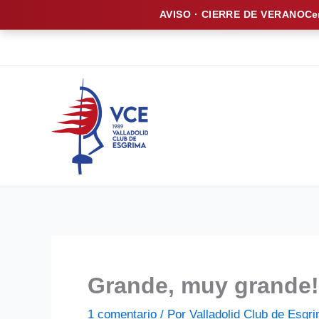
AVISO · CIERRE DE VERANO
Ce
Ir
al
contenido
Grande, muy grand
1 comentario
/ Por
Valladolid Club de Esgr