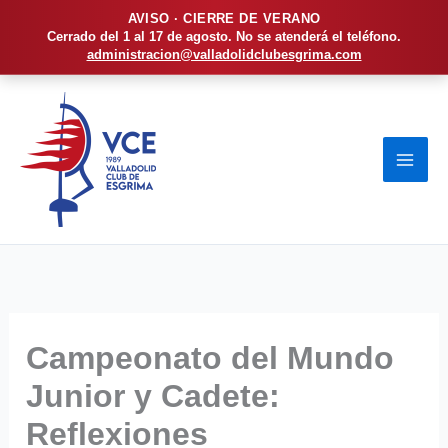
AVISO · CIERRE DE VERANO
Cerrado del 1 al 17 de agosto. No se atenderá el teléfono.
administracion@valladolidclubesgrima.com
Ir
al
contenido
Campeonato del Mundo
Junior y Cadete:
Reflexiones