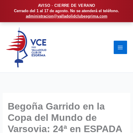
AVISO · CIERRE DE VERANO
Cerrado del 1 al 17 de agosto. No se atenderá el teléfono.
administracion@valladolidclubesgrima.com
Ir
al
contenido
Begoña Garrido en la
Copa del Mundo de
Varsovia: 24ª en ESPADA