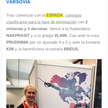
VARSOVIA
.
Tras comenzar con la
ESPADA
,
co
nsigue
clasificarse para la fase de eliminación
con
2
victorias y 3 derrotas
. Vence a la thailandesa
NAKPRASIT
y a la griega
VLAMI.
Cae ante la rusa
PRUDINNIK
por un ajustado 4 a 5 y ante la koreana
KIM
y la favoritísima ucraniana
BREUS.