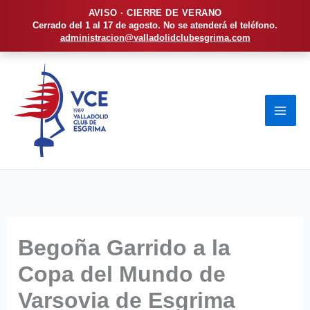
AVISO · CIERRE DE VERANO
Cerrado del 1 al 17 de agosto. No se atenderá el teléfono.
administracion@valladolidclubesgrima.com
Ir
al
contenido
Begoña Garrido a la
Copa del Mundo de
Varsovia de Esgrima