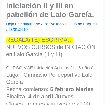
iniciación II y III en
pabellón de Lalo García.
Deja un comentario
/ Por
Valladolid Club de Esgrima
/
23/01/2019
REGALA(TE) ESGRIMA…
NUEVOS CURSOS de INICIACIÓN
en Lalo García (II y III)
CURSO VCE Iniciación Adultos (+ 16 años)
Lugar: Gimnasio Polideportivo Lalo
García
Fecha comienzo:
5 febrero Martes
Finaliza:
4 de abril Jueves
Clases : martes y jueves de 21’00 a