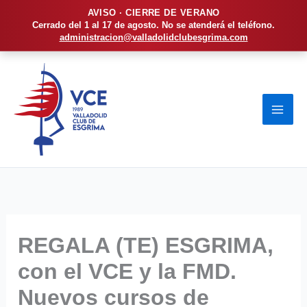
AVISO · CIERRE DE VERANO
Cerrado del 1 al 17 de agosto. No se atenderá el teléfono.
administracion@valladolidclubesgrima.com
Ir
al
contenido
REGALA (TE) ESGRIMA,
con el VCE y la FMD.
Nuevos cursos de