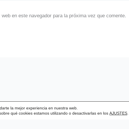
y web en este navegador para la próxima vez que comente.
darte la mejor experiencia en nuestra web.
obre qué cookies estamos utilizando o desactivarlas en los
Aviso legal
|
Estatutos
AJUSTES
.
sgrima