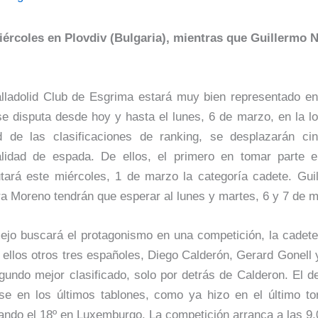
ércoles en Plovdiv (Bulgaria), mientras que Guillermo Ni
alladolid Club de Esgrima estará muy bien representado e
e disputa desde hoy y hasta el lunes, 6 de marzo, en la loc
ud de las clasificaciones de ranking, se desplazarán cin
lidad de espada. De ellos, el primero en tomar parte 
utará este miércoles, 1 de marzo la categoría cadete. Gui
a Moreno tendrán que esperar al lunes y martes, 6 y 7 de m
ejo buscará el protagonismo en una competición, la cadete
 ellos otros tres españoles, Diego Calderón, Gerard Gonell
gundo mejor clasificado, solo por detrás de Calderon. El 
rse en los últimos tablones, como ya hizo en el último to
ando el 18º en Luxemburgo. La competición arranca a las 9.