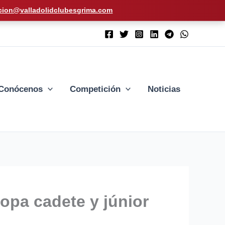
cion@valladolidclubesgrima.com
Conócenos
Competición
Noticias
opa cadete y júnior