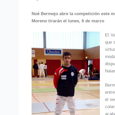
Noé Bermejo abre la competición este mi
Moreno tirarán el lunes, 6 de marzo
El V
que s
virt
moda
disp
Naiar
Berm
entre
el se
cola
acab