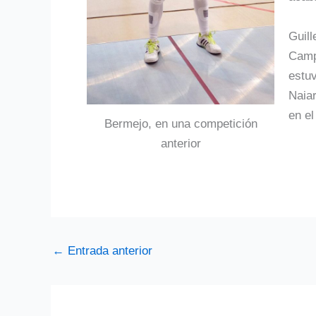
Guill
Camp
estuv
Naia
en el
Bermejo, en una competición
anterior
←
Entrada anterior