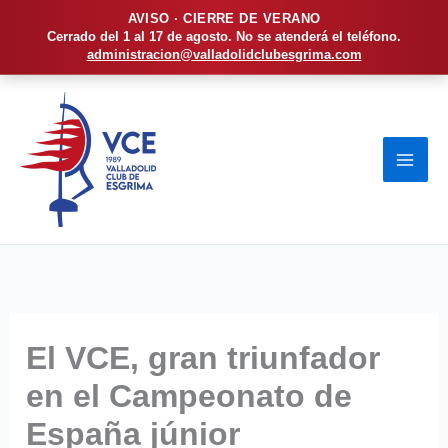
AVISO · CIERRE DE VERANO
Cerrado del 1 al 17 de agosto. No se atenderá el teléfono.
administracion@valladolidclubesgrima.com
Ir
al
contenido
El VCE, gran triunfador
en el Campeonato de
España júnior