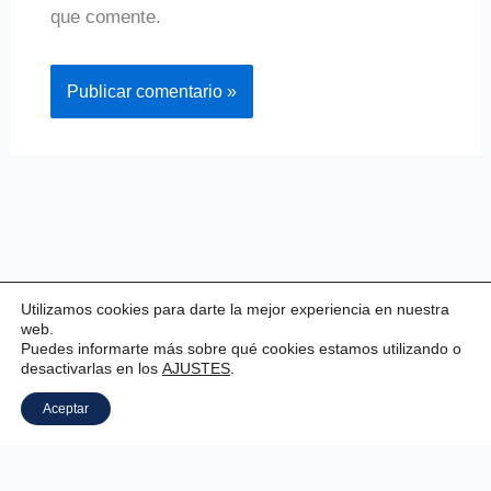
que comente.
Utilizamos cookies para darte la mejor experiencia en nuestra
web.
Puedes informarte más sobre qué cookies estamos utilizando o
desactivarlas en los
AJUSTES
.
Copyright © 2026 Valladolid Club Esgrima
Aceptar
Aviso legal
|
Estatutos
|
Política de privacidad
|
Política de cookies
|
Panel Cookies
.