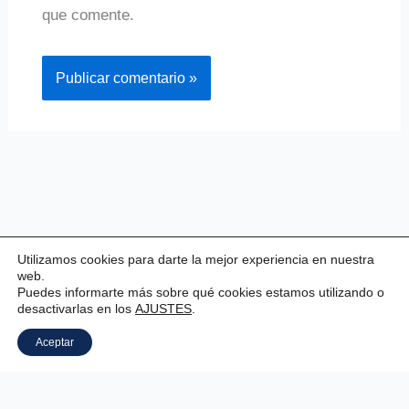
que comente.
Utilizamos cookies para darte la mejor experiencia en nuestra
web.
Puedes informarte más sobre qué cookies estamos utilizando o
desactivarlas en los
AJUSTES
.
Copyright © 2026 Valladolid Club Esgrima
Aceptar
Aviso legal
|
Estatutos
|
Política de privacidad
|
Política de cookies
|
Panel Cookies
.