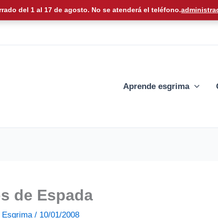
rrado del 1 al 17 de agosto. No se atenderá el teléfono.
administra
Aprende esgrima
os de Espada
de Esgrima
/
10/01/2008