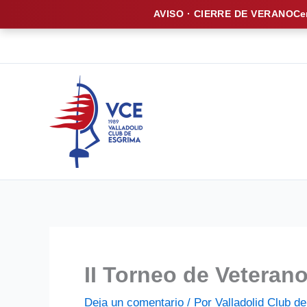
AVISO · CIERRE DE VERANO
Ce
Ir
al
contenido
II Torneo de Veteran
Deja un comentario
/ Por
Valladolid Club 