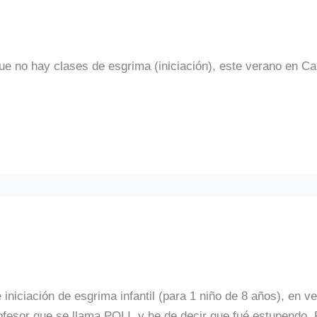
 no hay clases de esgrima (iniciación), este verano en Ca
 iniciación de esgrima infantil (para 1 niño de 8 años), en v
esor que se llama POLI, y he de decir que fué estupendo. 