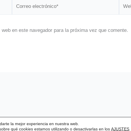
Correo
Web
electrónico*
y web en este navegador para la próxima vez que comente.
darte la mejor experiencia en nuestra web.
obre qué cookies estamos utilizando o desactivarlas en los
Aviso legal
|
Estatutos
AJUSTES
.