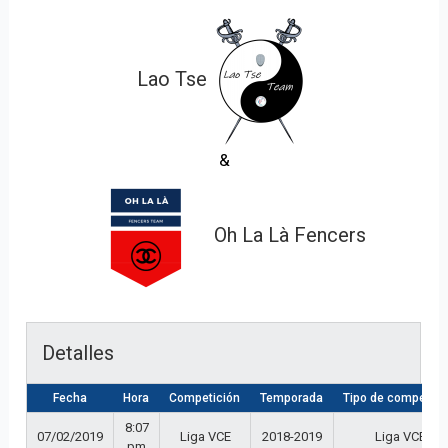
Lao Tse
&
Oh La Là Fencers
Detalles
Fecha
Hora
Competición
Temporada
Tipo de competici
8:07
07/02/2019
Liga VCE
2018-2019
Liga VCE
pm