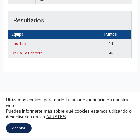
Resultados
Equipo
Puntos
Lao Tse
14
Oh La Là Fencers
45
Utilizamos cookies para darte la mejor experiencia en nuestra
web.
Puedes informarte más sobre qué cookies estamos utilizando o
desactivarlas en los
AJUSTES
.
Copyright © 2026 Valladolid Club Esgrima
Aceptar
Aviso legal
|
Estatutos
|
Política de privacidad
|