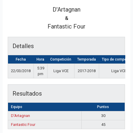
D'Artagnan
&
Fantastic Four
Detalles
Fecha
Hora
Competición
Temporada
Tipo de competici
5:39
22/03/2018
Liga VCE
2017-2018
Liga VCE
pm
Resultados
Equipo
Puntos
D'Artagnan
30
Fantastic Four
45