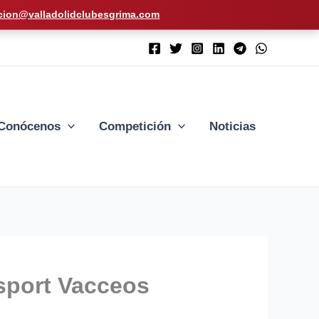
cion@valladolidclubesgrima.com
Conócenos
Competición
Noticias
sport Vacceos