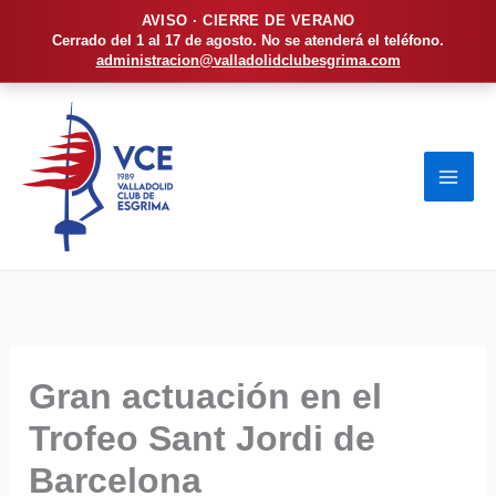
AVISO · CIERRE DE VERANO
Cerrado del 1 al 17 de agosto. No se atenderá el teléfono.
administracion@valladolidclubesgrima.com
Ir
al
contenido
Gran actuación en el
Trofeo Sant Jordi de
Barcelona