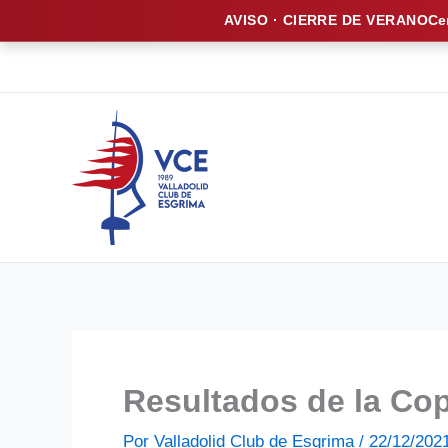
AVISO · CIERRE DE VERANO
Ce
Ir
al
contenido
Resultados de la Co
Por
Valladolid Club de Esgrima
/
22/12/202