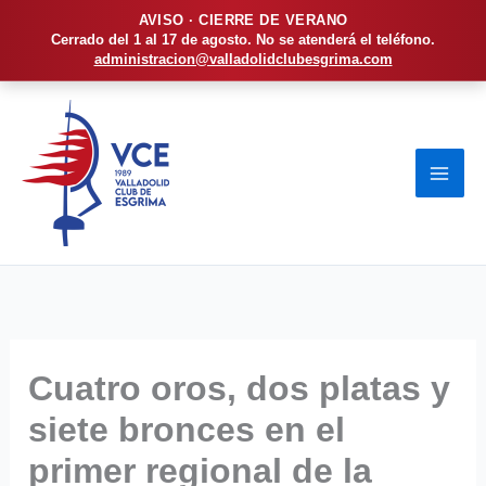
AVISO · CIERRE DE VERANO
Cerrado del 1 al 17 de agosto. No se atenderá el teléfono.
administracion@valladolidclubesgrima.com
Ir
al
contenido
Cuatro oros, dos platas y
siete bronces en el
primer regional de la