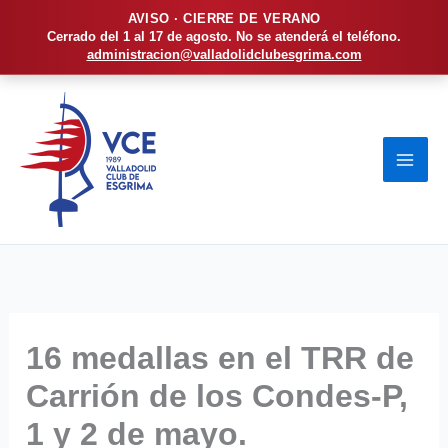
AVISO · CIERRE DE VERANO
Cerrado del 1 al 17 de agosto. No se atenderá el teléfono.
administracion@valladolidclubesgrima.com
Ir
al
contenido
16 medallas en el TRR de
Carrión de los Condes-P,
1 y 2 de mayo.