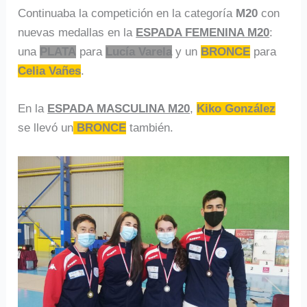
Continuaba la competición en la categoría
M20
con
nuevas medallas en la
ESPADA FEMENINA M20
:
una
PLATA
para
Lucía Varela
y un
BRONCE
para
Celia Vañes
.
En la
ESPADA MASCULINA M20
,
Kiko González
se llevó un
BRONCE
también.