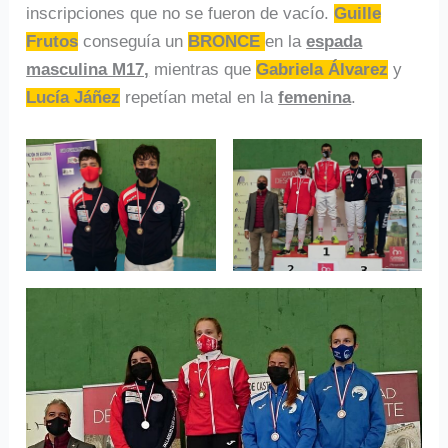
inscripciones que no se fueron de vacío.
Guille
Frutos
conseguía un
BRONCE
en la
espada
masculina M17,
mientras que
Gabriela Álvarez
y
Lucía Jáñez
repetían metal en la
femenina
.