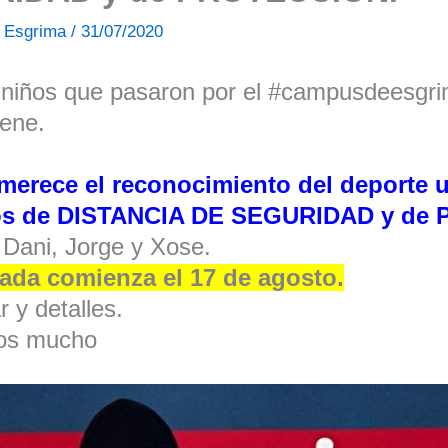
de Esgrima
/
31/07/2020
0 niños que pasaron por el #campusdeesgri
iene.
merece el reconocimiento del deporte 
ros de DISTANCIA DE SEGURIDAD y de
 Dani, Jorge y Xose.
da comienza el 17 de agosto.
 y detalles.
aos mucho