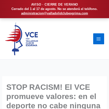
AVISO · CIERRE DE VERANO
Cerrado del 1 al 17 de agosto. No se atenderá el teléfono.
administracion@valladolidclubesgrima.com
Ir
al
contenido
STOP RACISM! El VCE
promueve valores: en el
deporte no cabe ninguna