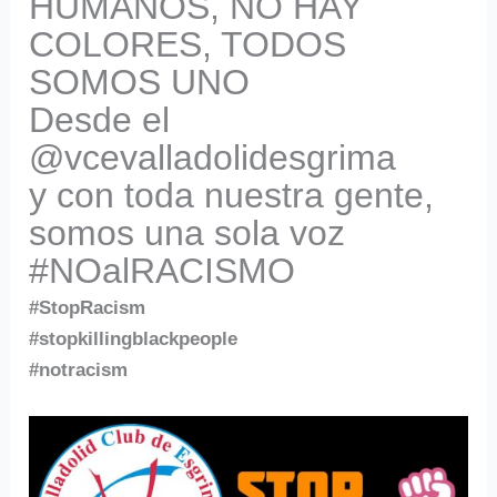
HUMANOS, NO HAY
COLORES, TODOS
SOMOS UNO
Desde el
@vcevalladolidesgrima
y con toda nuestra gente,
somos una sola voz
#NOalRACISMO
#StopRacism
#stopkillingblackpeople
#notracism