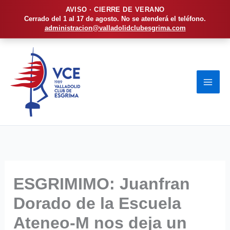
AVISO · CIERRE DE VERANO
Cerrado del 1 al 17 de agosto. No se atenderá el teléfono.
administracion@valladolidclubesgrima.com
Ir
al
contenido
ESGRIMIMO: Juanfran
Dorado de la Escuela
Ateneo-M nos deja un