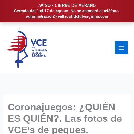
AVISO · CIERRE DE VERANO
Cerrado del 1 al 17 de agosto. No se atenderá el teléfono.
administracion@valladolidclubesgrima.com
Ir
al
contenido
Coronajuegos: ¿QUIÉN
ES QUIÉN?. Las fotos de
VCE’s de peques.