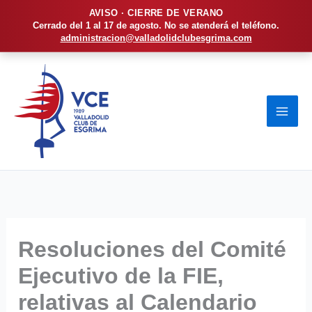
AVISO · CIERRE DE VERANO
Cerrado del 1 al 17 de agosto. No se atenderá el teléfono.
administracion@valladolidclubesgrima.com
Ir
al
contenido
Resoluciones del Comité
Ejecutivo de la FIE,
relativas al Calendario