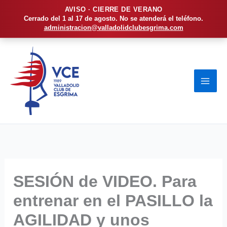
AVISO · CIERRE DE VERANO
Cerrado del 1 al 17 de agosto. No se atenderá el teléfono.
administracion@valladolidclubesgrima.com
Ir
al
contenido
SESIÓN de VIDEO. Para
entrenar en el PASILLO la
AGILIDAD y unos