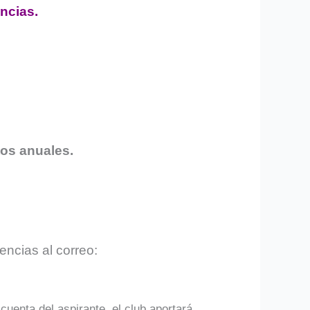
ncias.
utos anuales.
encias al correo:
cuenta del aspirante, el club aportará