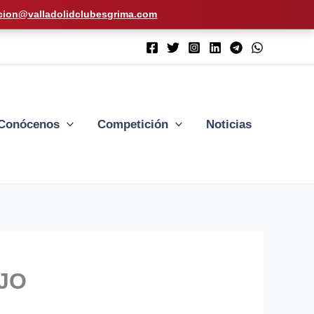
cion@valladolidclubesgrima.com
Conócenos
Competición
Noticias
AJO