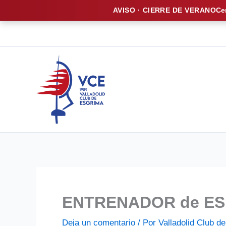
AVISO · CIERRE DE VERANO
Ce
Ir
al
contenido
ENTRENADOR de ESP
Deja un comentario
/ Por
Valladolid Club 