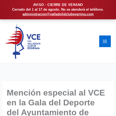
AVISO · CIERRE DE VERANO
Cerrado del 1 al 17 de agosto. No se atenderá el teléfono.
administracion@valladolidclubesgrima.com
Ir
al
contenido
Mención especial al VCE
en la Gala del Deporte
del Ayuntamiento de