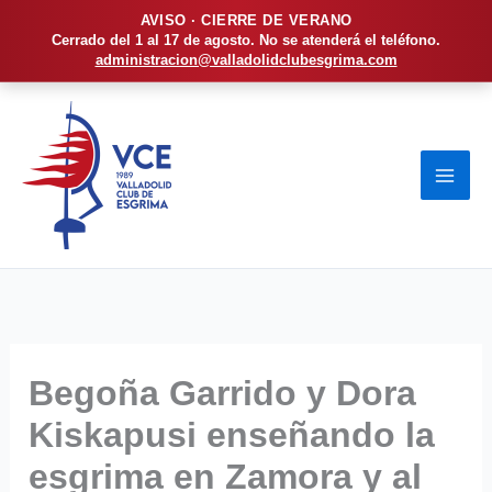
AVISO · CIERRE DE VERANO
Cerrado del 1 al 17 de agosto. No se atenderá el teléfono.
administracion@valladolidclubesgrima.com
Ir
al
contenido
Begoña Garrido y Dora
Kiskapusi enseñando la
esgrima en Zamora y al