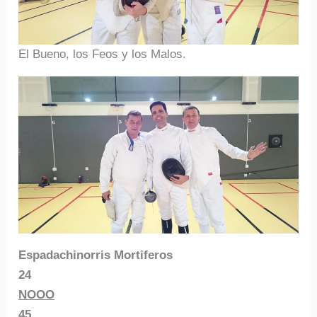
El Bueno, los Feos y los Malos.
Espadachinorris Mortiferos
24
NOOO
45