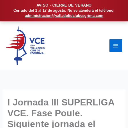
AVISO · CIERRE DE VERANO
Cerrado del 1 al 17 de agosto. No se atenderá el teléfono.
administracion@valladolidclubesgrima.com
Ir
al
contenido
I Jornada III SUPERLIGA
VCE. Fase Poule.
Siguiente jornada el