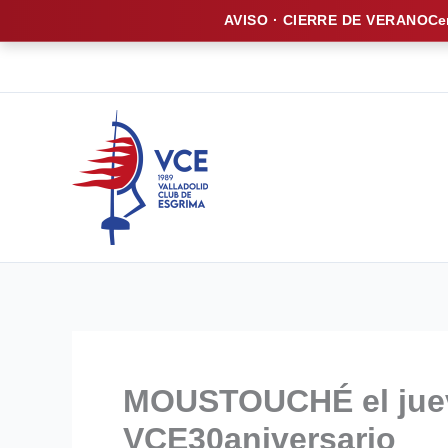
AVISO · CIERRE DE VERANO
Ce
Ir
al
contenido
MOUSTOUCHÉ el juev
VCE30aniversario