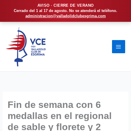
AVISO · CIERRE DE VERANO
Cerrado del 1 al 17 de agosto. No se atenderá el teléfono.
administracion@valladolidclubesgrima.com
Ir
al
contenido
Fin de semana con 6
medallas en el regional
de sable y florete y 2