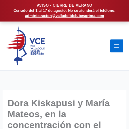
AVISO · CIERRE DE VERANO
Cerrado del 1 al 17 de agosto. No se atenderá el teléfono.
administracion@valladolidclubesgrima.com
Ir
al
contenido
Dora Kiskapusi y María
Mateos, en la
concentración con el