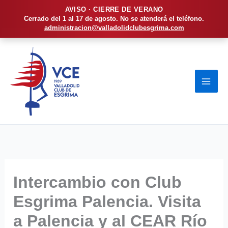
AVISO · CIERRE DE VERANO
Cerrado del 1 al 17 de agosto. No se atenderá el teléfono.
administracion@valladolidclubesgrima.com
Ir
al
contenido
Intercambio con Club
Esgrima Palencia. Visita
a Palencia y al CEAR Río