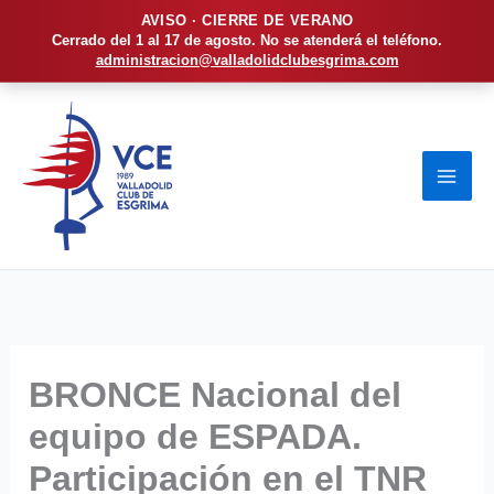
AVISO · CIERRE DE VERANO
Cerrado del 1 al 17 de agosto. No se atenderá el teléfono.
administracion@valladolidclubesgrima.com
Ir
al
contenido
BRONCE Nacional del
equipo de ESPADA.
Participación en el TNR