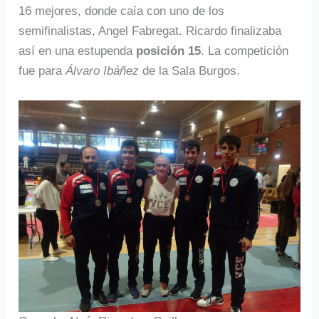
16 mejores, donde caía con uno de los
semifinalistas, Angel Fabregat. Ricardo finalizaba
así en una estupenda
posición 15
. La competición
fue para
Álvaro Ibáñez
de la Sala Burgos.