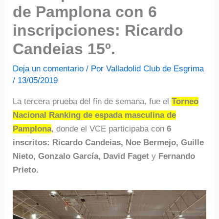
de Pamplona con 6
inscripciones: Ricardo
Candeias 15º.
Deja un comentario
/ Por
Valladolid Club de Esgrima
/
13/05/2019
La tercera prueba del fin de semana, fue el
Torneo
Nacional Ranking de espada masculina de
Pamplona
, donde el VCE participaba con
6
inscritos: Ricardo Candeias, Noe Bermejo, Guille
Nieto, Gonzalo García, David Faget
y
Fernando
Prieto.