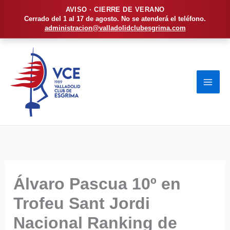
AVISO · CIERRE DE VERANO
Cerrado del 1 al 17 de agosto. No se atenderá el teléfono.
administracion@valladolidclubesgrima.com
Ir
al
contenido
Álvaro Pascua 10º en
Trofeu Sant Jordi
Nacional Ranking de