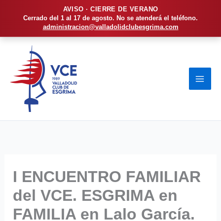
AVISO · CIERRE DE VERANO
Cerrado del 1 al 17 de agosto. No se atenderá el teléfono.
administracion@valladolidclubesgrima.com
Ir
al
contenido
I ENCUENTRO FAMILIAR
del VCE. ESGRIMA en
FAMILIA en Lalo García.