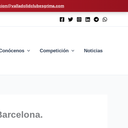
cion@valladolidclubesgrima.com
Conócenos
Competición
Noticias
Barcelona.