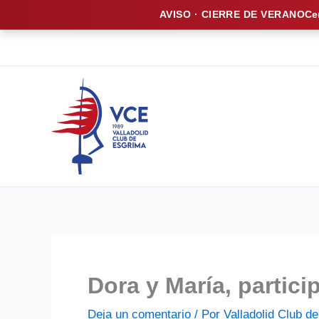
AVISO · CIERRE DE VERANO
Ce
Ir
al
contenido
Dora y María, partic
Deja un comentario
/ Por
Valladolid Club 