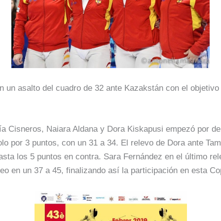
un asalto del cuadro de 32 ante Kazakstán con el objetivo 
ía Cisneros, Naiara Aldana y Dora Kiskapusi empezó por de
solo por 3 puntos, con un 31 a 34. El relevo de Dora ante Ta
hasta los 5 puntos en contra. Sara Fernández en el último r
teo en un 37 a 45, finalizando así la participación en esta 