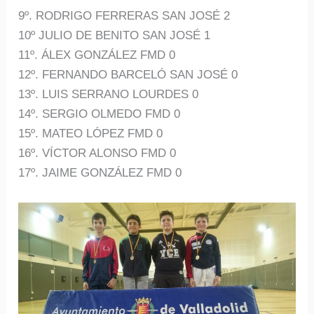
9º. RODRIGO FERRERAS SAN JOSÉ 2
10º JULIO DE BENITO SAN JOSÉ 1
11º. ÁLEX GONZÁLEZ FMD 0
12º. FERNANDO BARCELÓ SAN JOSÉ 0
13º. LUIS SERRANO LOURDES 0
14º. SERGIO OLMEDO FMD 0
15º. MATEO LÓPEZ FMD 0
16º. VÍCTOR ALONSO FMD 0
17º. JAIME GONZÁLEZ FMD 0