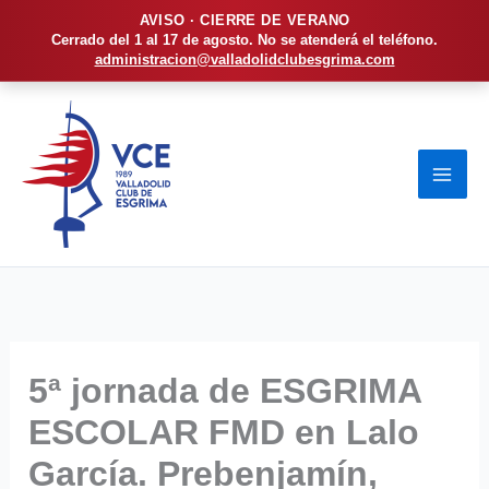
AVISO · CIERRE DE VERANO
Cerrado del 1 al 17 de agosto. No se atenderá el teléfono.
administracion@valladolidclubesgrima.com
Ir
al
contenido
5ª jornada de ESGRIMA
ESCOLAR FMD en Lalo
García. Prebenjamín,