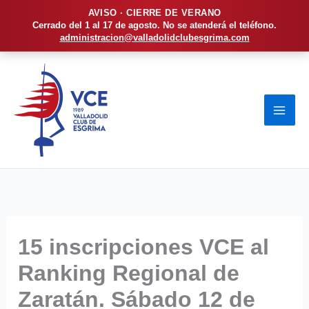
AVISO · CIERRE DE VERANO
Cerrado del 1 al 17 de agosto. No se atenderá el teléfono.
administracion@valladolidclubesgrima.com
Ir
al
contenido
15 inscripciones VCE al
Ranking Regional de
Zaratán. Sábado 12 de