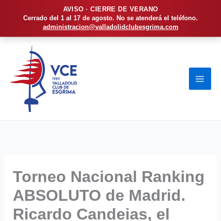
AVISO · CIERRE DE VERANO
Cerrado del 1 al 17 de agosto. No se atenderá el teléfono.
administracion@valladolidclubesgrima.com
Ir
al
contenido
Torneo Nacional Ranking
ABSOLUTO de Madrid.
Ricardo Candeias, el