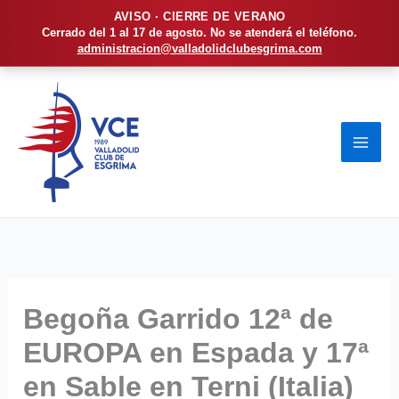
AVISO · CIERRE DE VERANO
Cerrado del 1 al 17 de agosto. No se atenderá el teléfono.
administracion@valladolidclubesgrima.com
Ir
al
contenido
Begoña Garrido 12ª de
EUROPA en Espada y 17ª
en Sable en Terni (Italia)