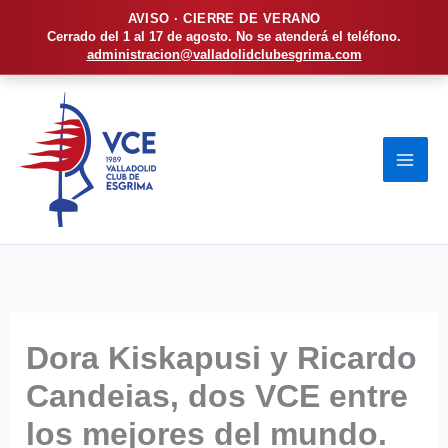
AVISO · CIERRE DE VERANO
Cerrado del 1 al 17 de agosto. No se atenderá el teléfono.
administracion@valladolidclubesgrima.com
Ir
al
contenido
Dora Kiskapusi y Ricardo
Candeias, dos VCE entre
los mejores del mundo.