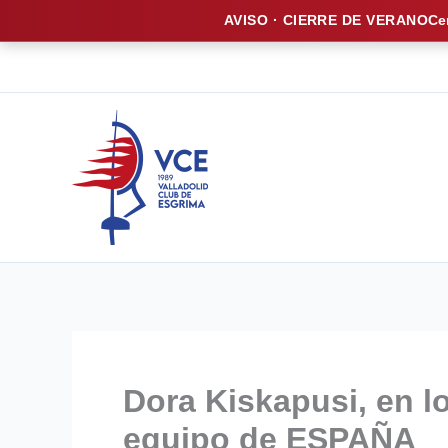
AVISO · CIERRE DE VERANO
Ce
Ir
al
contenido
Dora Kiskapusi, en l
equipo de ESPAÑA