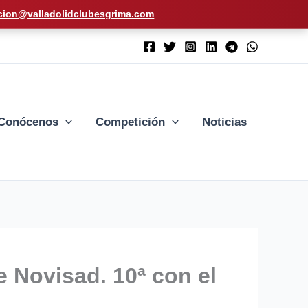
cion@valladolidclubesgrima.com
Conócenos
Competición
Noticias
 Novisad. 10ª con el