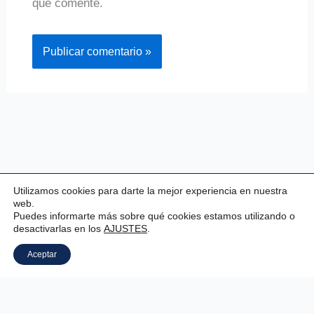
que comente.
Utilizamos cookies para darte la mejor experiencia en nuestra
web.
Puedes informarte más sobre qué cookies estamos utilizando o
desactivarlas en los
AJUSTES
.
Copyright © 2026 Valladolid Club Esgrima
Aceptar
Aviso legal
|
Estatutos
|
Política de privacidad
|
Política de cookies
|
Panel Cookies
.