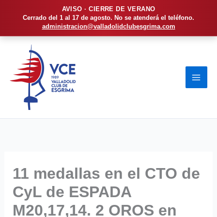
AVISO · CIERRE DE VERANO
Cerrado del 1 al 17 de agosto. No se atenderá el teléfono.
administracion@valladolidclubesgrima.com
Ir
al
contenido
11 medallas en el CTO de
CyL de ESPADA
M20,17,14. 2 OROS en