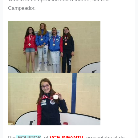
Campeador.
Por
EQUIPOS
, el
VCE INFANTIL
presentaba el de