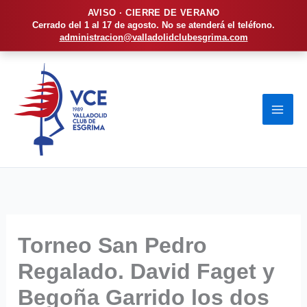
AVISO · CIERRE DE VERANO
Cerrado del 1 al 17 de agosto. No se atenderá el teléfono.
administracion@valladolidclubesgrima.com
Ir
al
contenido
Torneo San Pedro
Regalado. David Faget y
Begoña Garrido los dos