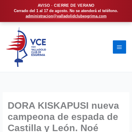
AVISO · CIERRE DE VERANO
Cerrado del 1 al 17 de agosto. No se atenderá el teléfono.
administracion@valladolidclubesgrima.com
Ir
al
contenido
DORA KISKAPUSI nueva
campeona de espada de
Castilla y León. Noé