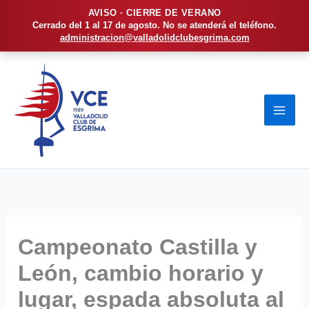
AVISO · CIERRE DE VERANO
Cerrado del 1 al 17 de agosto. No se atenderá el teléfono.
administracion@valladolidclubesgrima.com
Ir
al
contenido
Campeonato Castilla y
León, cambio horario y
lugar, espada absoluta al