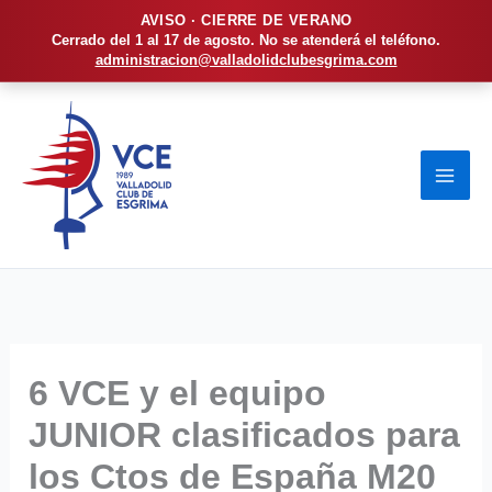
AVISO · CIERRE DE VERANO
Cerrado del 1 al 17 de agosto. No se atenderá el teléfono.
administracion@valladolidclubesgrima.com
Ir
al
contenido
6 VCE y el equipo
JUNIOR clasificados para
los Ctos de España M20